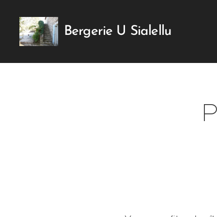
Bergerie U Sialellu
P