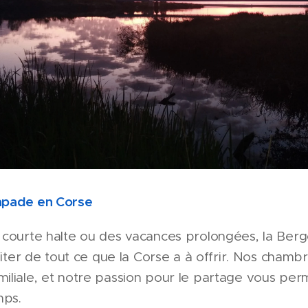
apade en Corse
courte halte ou des vacances prolongées, la Berge
ofiter de tout ce que la Corse a à offrir. Nos chamb
iliale, et notre passion pour le partage vous per
mps.