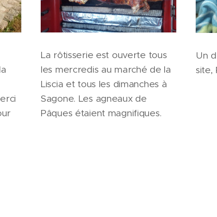
La rôtisserie est ouverte tous
Un d
la
les mercredis au marché de la
site,
Liscia et tous les dimanches à
erci
Sagone. Les agneaux de
our
Pâques étaient magnifiques.
Pourquoi pas un cochon de lait
à la bergerie?