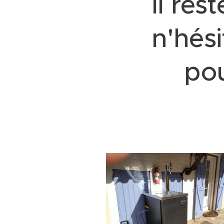
Il res
n'hés
pou