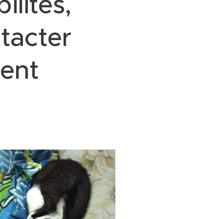
ilités,
tacter
ment